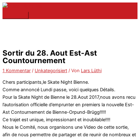
Zum
Hier
Name*
E-
Website
Hauptmenü
Inhalt
eingeben…
Mail-
springen
Adresse*
Sortir du 28. Aout Est-Ast
Countournement
1 Kommentar
/
Unkategorisiert
/ Von
Lars Lüthi
Chers participants,le Skate Night Bienne.
Comme annoncé Lundi passe, voici quelques Détails.
Pour la Skate Night de Bienne le 28.Aout 2017,nous avons recu
l’autorisation officielle d’emprunter en premiers la nouvelle Est-
Ast Contournement de Bienne-Orpund-Brügg!!!!!
Ce trajet est unique, impressionant et inoubliable!!!!
Nous le Comité, nous organisons une Video de cette sortie,
afin de nous permettre de partager et de reunir de nombreux et