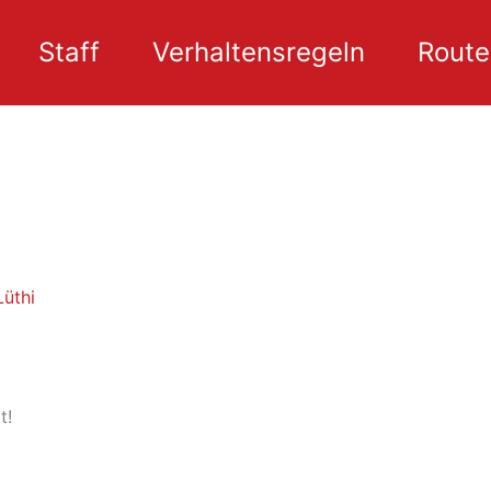
Staff
Verhaltensregeln
Route
Lüthi
t!