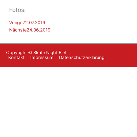
Fotos:
Zurück
Nächster
Vorige
22.07.2019
Nächste
24.06.2019
Copyright © Skate Night Biel
Kontakt
Impressum
Datenschutzerklärung