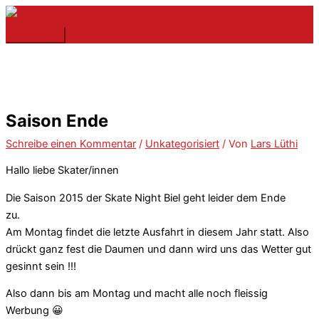
Zum
Hier
Name*
E-
Website
Hauptmenü
Inhalt
eingeben…
Mail-
springen
Adresse*
Saison Ende
Schreibe einen Kommentar
/
Unkategorisiert
/ Von
Lars Lüthi
Hallo liebe Skater/innen
Die Saison 2015 der Skate Night Biel geht leider dem Ende
zu.
Am Montag findet die letzte Ausfahrt in diesem Jahr statt. Also
drückt ganz fest die Daumen und dann wird uns das Wetter gut
gesinnt sein !!!
Also dann bis am Montag und macht alle noch fleissig
Werbung 😀